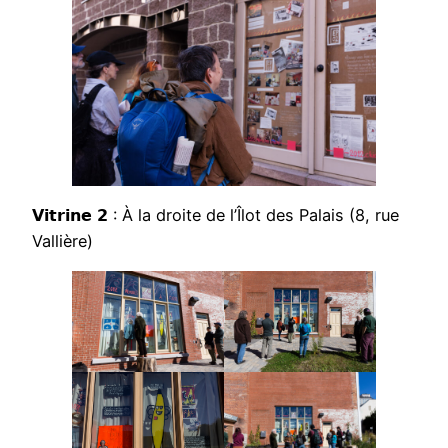
𝗩𝗶𝘁𝗿𝗶𝗻𝗲 𝟮 : À la droite de l’Îlot des Palais (8, rue
Vallière)